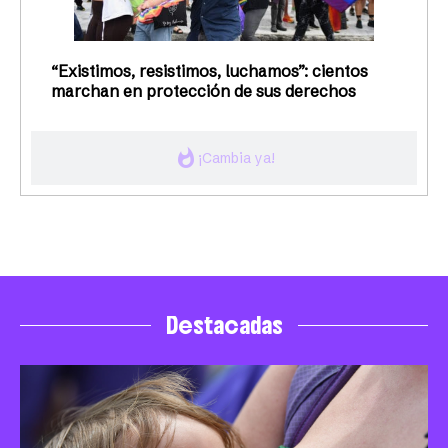
“Existimos, resistimos, luchamos”: cientos
marchan en protección de sus derechos
whatshot
¡Cambia ya!
Destacadas