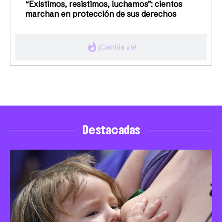
“Existimos, resistimos, luchamos”: cientos
marchan en protección de sus derechos
whatshot
¡Cambia ya!
Destacadas