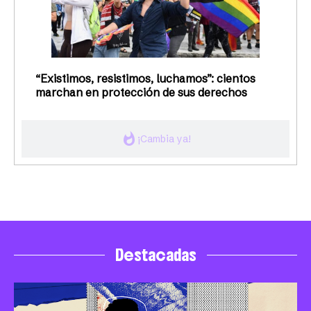
“Existimos, resistimos, luchamos”: cientos
marchan en protección de sus derechos
whatshot
¡Cambia ya!
Destacadas