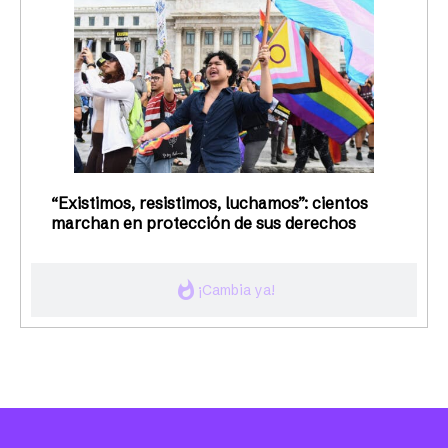
“Existimos, resistimos, luchamos”: cientos
marchan en protección de sus derechos
whatshot
¡Cambia ya!