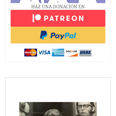
HAZ UNA DONACIÓN EN
trending_up
Activismo