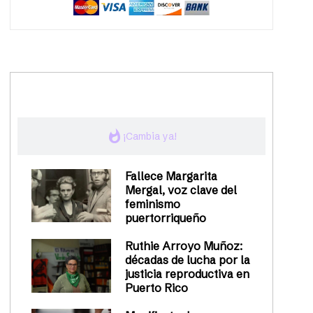
trending_up
Activismo
whatshot
¡Cambia ya!
Fallece Margarita
Mergal, voz clave del
feminismo
puertorriqueño
Ruthie Arroyo Muñoz:
décadas de lucha por la
justicia reproductiva en
Puerto Rico