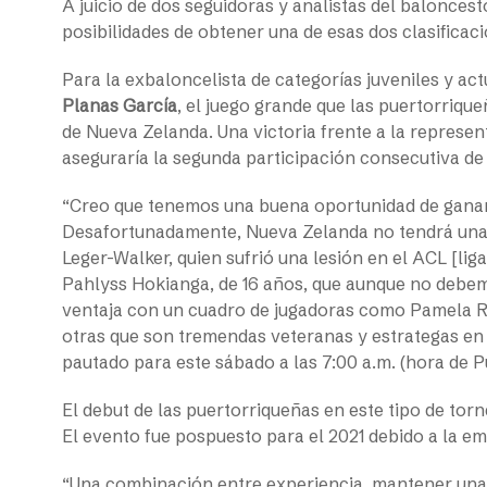
A juicio de dos seguidoras y analistas del balonces
posibilidades de obtener una de esas dos clasificac
Para la exbaloncelista de categorías juveniles y act
Planas García
, el juego grande que las puertorriqu
de Nueva Zelanda. Una victoria frente a la represe
aseguraría la segunda participación consecutiva de
“Creo que tenemos una buena oportunidad de gana
Desafortunadamente, Nueva Zelanda no tendrá una
Leger-Walker, quien sufrió una lesión en el ACL [li
Pahlyss Hokianga, de 16 años, que aunque no debemo
ventaja con un cuadro de jugadoras como Pamela Ro
otras que son tremendas veteranas y estrategas en 
pautado para este sábado a las 7:00 a.m. (hora de P
El debut de las puertorriqueñas en este tipo de tor
El evento fue pospuesto para el 2021 debido a la e
“Una combinación entre experiencia, mantener una