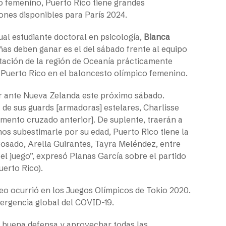
to femenino, Puerto Rico tiene grandes
iones disponibles para París 2024.
ual estudiante doctoral en psicología,
Bianca
eñas deben ganar es el del sábado frente al equipo
ntación de la región de Oceanía prácticamente
 Puerto Rico en el baloncesto olímpico femenino.
r ante Nueva Zelanda este próximo sábado.
 de sus
guards
[armadoras] estelares, Charlisse
gamento cruzado anterior]. De suplente, traerán a
s subestimarle por su edad, Puerto Rico tiene la
sado, Arella Guirantes, Tayra Meléndez, entre
el juego”, expresó Planas García sobre el partido
uerto Rico).
neo ocurrió en los Juegos Olímpicos de Tokio 2020.
mergencia global del COVID-19.
 buena defensa y aprovechar todas las