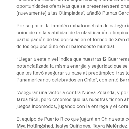
oportunidades ofensivas que se presenten será cruc
[nuevamente] a las Olimpiadas”, añadió Planas Garc
Por su parte, la también exbaloncelista de categoría
coincide en la viabilidad de la clasificación olímpic
participación de las boricuas en el torneo de Xi’an
de los equipos élite en el baloncesto mundial.
“Llegar a este nivel indica que nuestras 12 Guerre
potencializada la misma energía y seguridad que se 
que les llevó asegurar su pase al preolímpico tras 
Panamericanos celebrados en Chile”, comentó Barr
“Asegurar una victoria contra Nueva Zelanda, y por
tarea fácil, pero creemos que las nuestras tienen a
juegos incómodos, jugando con la entrega y el coraz
El equipo de Puerto Rico que jugará en China está
Mya Hollingshed
,
Isalys Quiñones
,
Tayra Meléndez