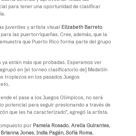
ial para tener una oportunidad de clasificar
ía.
s juveniles y artista visual
Elizabeth Barreto
a para las puertorriqueñas. Cree, además, que la
 demuestra que Puerto Rico forma parte del grupo
ras ya están más que probadas. Esperamos ver
agrupó en [el torneo clasificatorio de] Medellín
los tropiezos en los pasados Juegos
eto.
 ende el pase a los Juegos Olímpicos, no será
lto potencial para seguir presionando a través de
ón que les ha caracterizado”, agregó la artista.
 compuesto por
Pamela Rosado
,
Arella Guirantes
,
,
Brianna Jones
,
India Pagán
,
Sofía Roma
,