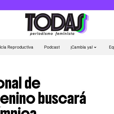
icia Reproductiva
Podcast
¡Cambia ya!
Eq
onal de
enino buscará
ímpica