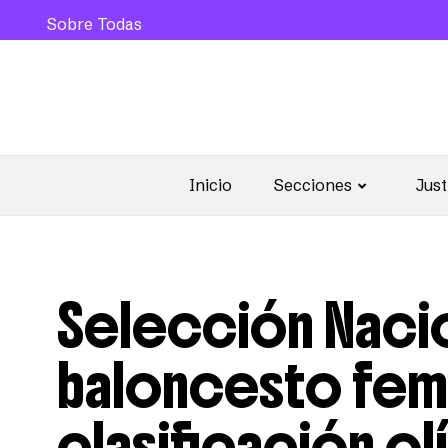
Sobre Todas
Inicio
Secciones
Just
Selección Naci
baloncesto fem
clasificación ol