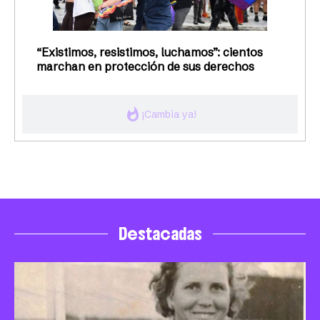
“Existimos, resistimos, luchamos”: cientos
marchan en protección de sus derechos
whatshot
¡Cambia ya!
Destacadas