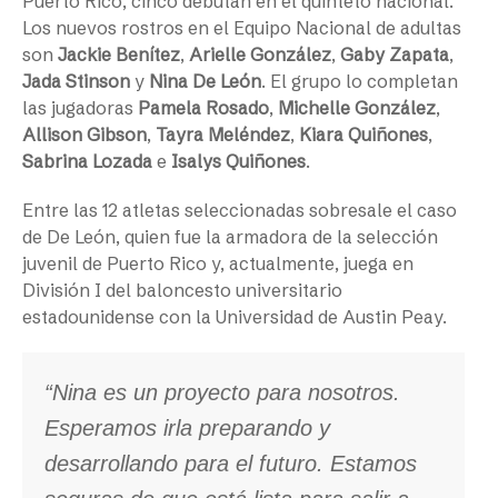
Puerto Rico, cinco debutan en el quinteto nacional.
Los nuevos rostros en el Equipo Nacional de adultas
son
Jackie Benítez
,
Arielle González
,
Gaby Zapata
,
Jada Stinson
y
Nina De León
. El grupo lo completan
las jugadoras
Pamela Rosado
,
Michelle González
,
Allison Gibson
,
Tayra Meléndez
,
Kiara Quiñones
,
Sabrina Lozada
e
Isalys Quiñones
.
Entre las 12 atletas seleccionadas sobresale el caso
de De León, quien fue la armadora de la selección
juvenil de Puerto Rico y, actualmente, juega en
División I del baloncesto universitario
estadounidense con la Universidad de Austin Peay.
“Nina es un proyecto para nosotros.
Esperamos irla preparando y
desarrollando para el futuro. Estamos