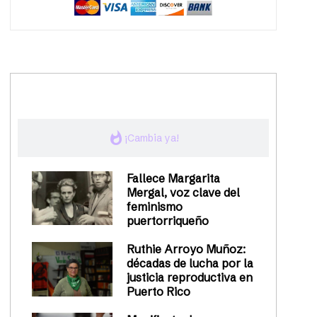
trending_up
Activismo
whatshot
¡Cambia ya!
Fallece Margarita
Mergal, voz clave del
feminismo
puertorriqueño
Ruthie Arroyo Muñoz:
décadas de lucha por la
justicia reproductiva en
Puerto Rico