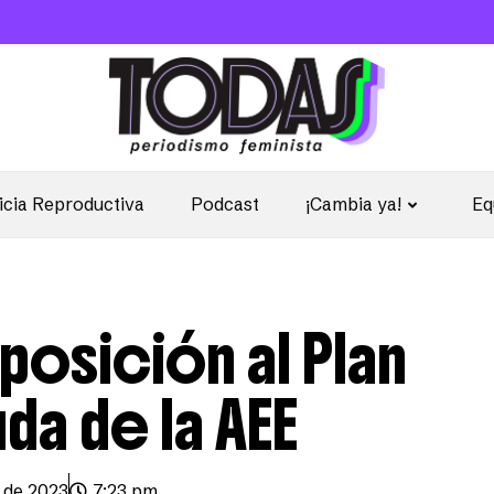
icia Reproductiva
Podcast
¡Cambia ya!
Eq
posición al Plan
da de la AEE
o de 2023
7:23 pm