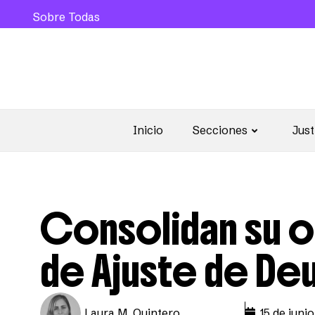
Sobre Todas
Inicio
Secciones
Just
Consolidan su o
de Ajuste de Deu
Laura M. Quintero
15 de juni