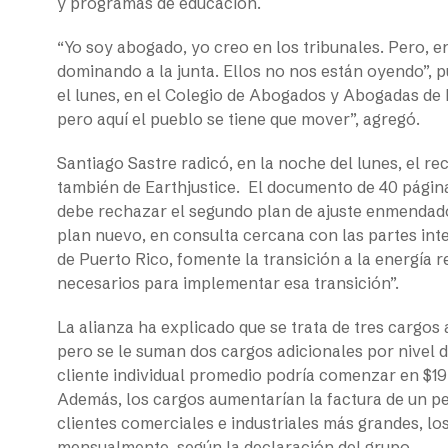
y programas de educación.
“Yo soy abogado, yo creo en los tribunales. Pero, e
dominando a la junta. Ellos no nos están oyendo”, 
el lunes, en el Colegio de Abogados y Abogadas de P
pero aquí el pueblo se tiene que mover”, agregó.
Santiago Sastre radicó, en la noche del lunes, el r
también de Earthjustice. El documento de 40 página
debe rechazar el segundo plan de ajuste enmendado y 
plan nuevo, en consulta cercana con las partes inte
de Puerto Rico, fomente la transición a la energía r
necesarios para implementar esa transición”.
La alianza ha explicado que se trata de tres cargos 
pero se le suman dos cargos adicionales por nivel
cliente individual promedio podría comenzar en $19
Además, los cargos aumentarían la factura de un 
clientes comerciales e industriales más grandes, l
mensualmente, según la declaración del grupo.