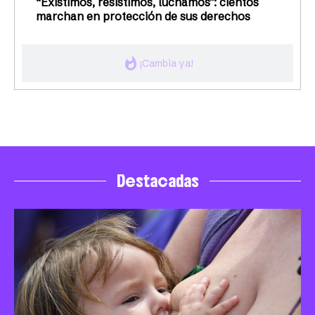
“Existimos, resistimos, luchamos”: cientos
marchan en protección de sus derechos
whatshot
¡Cambia ya!
Destacadas