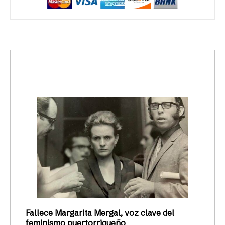
trending_up
Activismo
Fallece Margarita Mergal, voz clave del
feminismo puertorriqueño