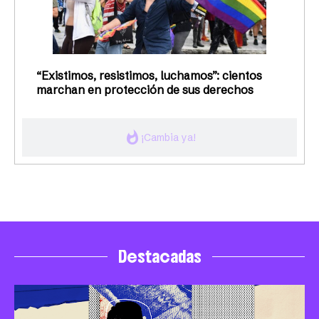
“Existimos, resistimos, luchamos”: cientos
marchan en protección de sus derechos
whatshot
¡Cambia ya!
Destacadas