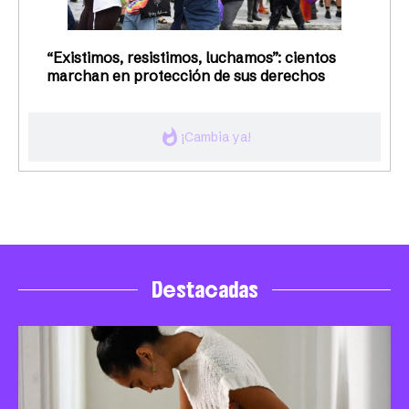
“Existimos, resistimos, luchamos”: cientos
marchan en protección de sus derechos
whatshot
¡Cambia ya!
Destacadas