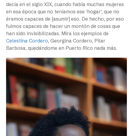
decía en el siglo XIX, cuando había muchas mujeres
en esa época que no teníamos ese ‘hogar’, que no
éramos capaces de [asumir] eso. De hecho, por eso
fuimos capaces de hacer un montón de cosas que
han sido invisibilizadas. Mira los ejemplos de
Celestina Cordero
, Georgina Cordero, Pilar
Barbosa, quedándome en Puerto Rico nada más.