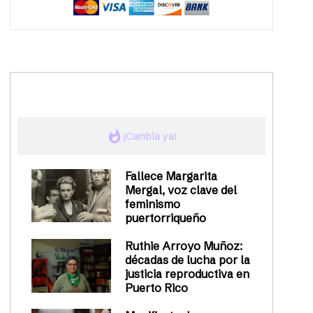
trending_up
Activismo
whatshot
¡Cambia ya!
Fallece Margarita
Mergal, voz clave del
feminismo
puertorriqueño
Ruthie Arroyo Muñoz:
décadas de lucha por la
justicia reproductiva en
Puerto Rico