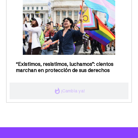
“Existimos, resistimos, luchamos”: cientos
marchan en protección de sus derechos
whatshot
¡Cambia ya!