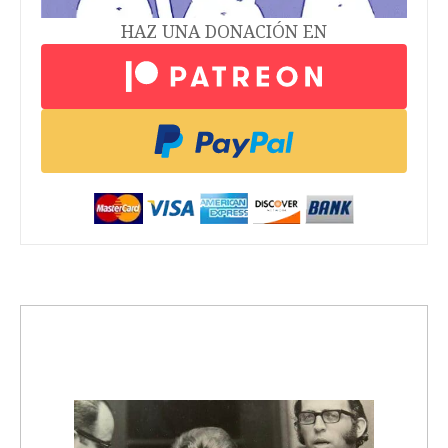
HAZ UNA DONACIÓN EN
trending_up
Activismo