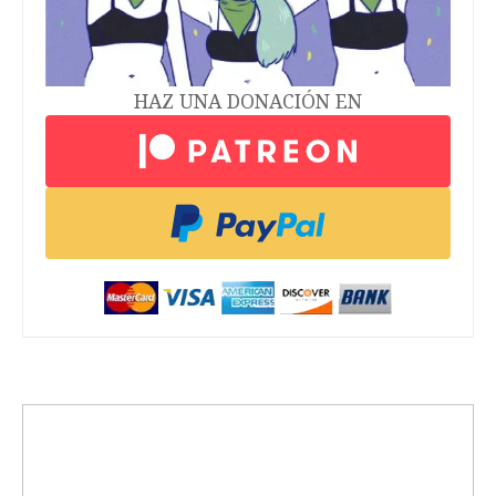
HAZ UNA DONACIÓN EN
trending_up
Activismo