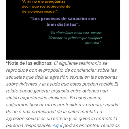
*Nota de las editoras
:
El siguiente testimonio se
reproduce con el propósito de concienciar sobre las
secuelas que deja la agresión sexual en las personas
sobrevivientes y la ayuda que estas pueden recibir. El
relato puede generar angustia entre quienes han
vivido experiencias similares. En esos casos,
sugerimos buscar otros contenidos y procurar ayuda
de un o una profesional de la salud mental. La
agresión sexual es un crimen y es quien la comete la
persona responsable.
Aquí
podrás encontrar recursos