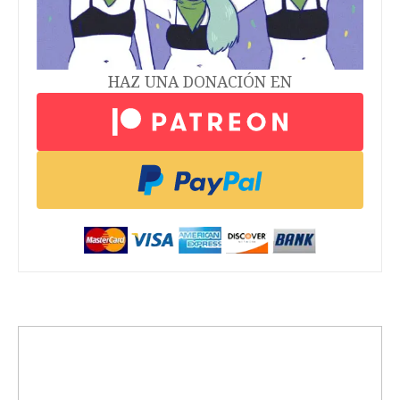
HAZ UNA DONACIÓN EN
trending_up
Activismo