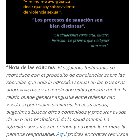
*Nota de las editoras
:
El siguiente testimonio se
reproduce con el propósito de concienciar sobre las
secuelas que deja la agresión sexual en las personas
sobrevivientes y la ayuda que estas pueden recibir. El
relato puede generar angustia entre quienes han
vivido experiencias similares. En esos casos,
sugerimos buscar otros contenidos y procurar ayuda
de un o una profesional de la salud mental. La
agresión sexual es un crimen y es quien la comete la
persona responsable.
Aquí
podrás encontrar recursos