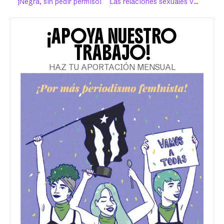
¡Negra, sin pedir permiso!
Las relaciones sexuales van más allá de “pasivo”, “activo” y “versátil”
¡APOYA NUESTRO
TRABAJO!
HAZ TU APORTACIÓN MENSUAL