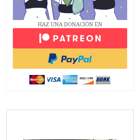
HAZ UNA DONACIÓN EN
trending_up
Activismo