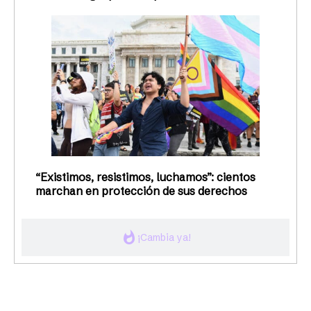
“Existimos, resistimos, luchamos”: cientos
marchan en protección de sus derechos
whatshot
¡Cambia ya!