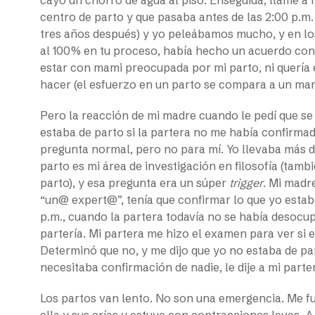
centro de parto y que pasaba antes de las 2:00 p.
tres años después) y yo peleábamos mucho, y en l
al 100% en tu proceso, había hecho un acuerdo con e
estar con mami preocupada por mi parto, ni quería e
hacer (el esfuerzo en un parto se compara a un mar
Pero la reacción de mi madre cuando le pedí que s
estaba de parto si la partera no me había confirma
pregunta normal, pero no para mí. Yo llevaba más de
parto es mi área de investigación en filosofía (tamb
parto), y esa pregunta era un súper
trigger
. Mi madr
“un@ expert@”, tenía que confirmar lo que yo estaba
p.m., cuando la partera todavía no se había desocup
partería. Mi partera me hizo el examen para ver si el
Determinó que no, y me dijo que yo no estaba de pa
necesitaba confirmación de nadie, le dije a mi part
Los partos van lento. No son una emergencia. Me fui
ella y sus crías y estuve con contracciones leves. 