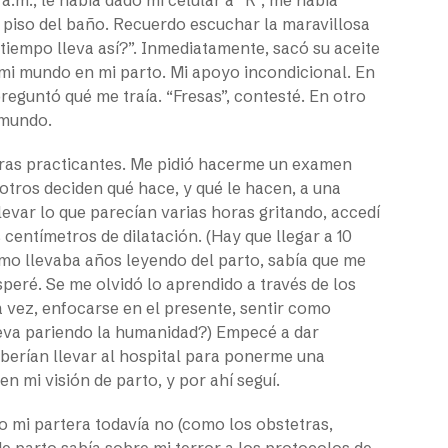
el piso del baño. Recuerdo escuchar la maravillosa
tiempo lleva así?”. Inmediatamente, sacó su aceite
mi mundo en mi parto. Mi apoyo incondicional. En
eguntó qué me traía. “Fresas”, contesté. En otro
 mundo.
teras practicantes. Me pidió hacerme un examen
e otros deciden qué hace, y qué le hacen, a una
levar lo que parecían varias horas gritando, accedí
 centímetros de dilatación. (Hay que llegar a 10
mo llevaba años leyendo del parto, sabía que me
speré. Se me olvidó lo aprendido a través de los
 vez, enfocarse en el presente, sentir como
lleva pariendo la humanidad?) Empecé a dar
berían llevar al hospital para ponerme una
en mi visión de parto, y por ahí seguí.
o mi partera todavía no (como los obstetras,
de parto sabía sobre mi terror a los protocolos de