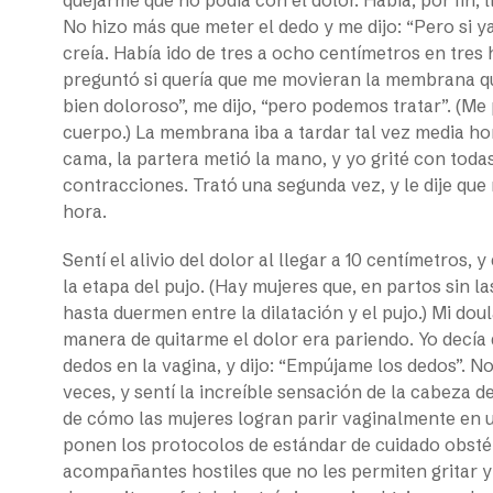
No hizo más que meter el dedo y me dijo: “Pero si ya
creía. Había ido de tres a ocho centímetros en tres
preguntó si quería que me movieran la membrana qu
bien doloroso”, me dijo, “pero podemos tratar”. (M
cuerpo.) La membrana iba a tardar tal vez media ho
cama, la partera metió la mano, y yo grité con todas
contracciones. Trató una segunda vez, y le dije qu
hora.
Sentí el alivio del dolor al llegar a 10 centímetros
la etapa del pujo. (Hay mujeres que, en partos sin l
hasta duermen entre la dilatación y el pujo.) Mi do
manera de quitarme el dolor era pariendo. Yo decía
dedos en la vagina, y dijo: “Empújame los dedos”. N
veces, y sentí la increíble sensación de la cabeza d
de cómo las mujeres logran parir vaginalmente en un
ponen los protocolos de estándar de cuidado obstétr
acompañantes hostiles que no les permiten gritar y