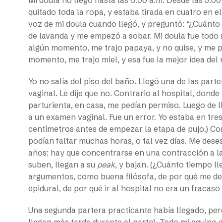
quitado toda la ropa, y estaba tirada en cuatro en 
voz de mi doula cuando llegó, y preguntó: “¿Cuánto 
de lavanda y me empezó a sobar. Mi doula fue todo 
algún momento, me trajo papaya, y no quise, y me pr
momento, me trajo miel, y esa fue la mejor idea del
Yo no salía del piso del baño. Llegó una de las par
vaginal. Le dije que no. Contrario al hospital, dond
parturienta, en casa, me pedían permiso. Luego de l
a un examen vaginal. Fue un error. Yo estaba en tres
centímetros antes de empezar la etapa de pujo.) Co
podían faltar muchas horas, o tal vez días. Me dese
años: hay que concentrarse en una contracción a la
suben, llegan a su
peak
, y bajan. (¿Cuánto tiempo 
argumentos, como buena filósofa, de por qué me de
epidural, de por qué ir al hospital no era un fracaso 
Una segunda partera practicante había llegado, per
llegan más tarde durante el parto). Todo mi equipo 