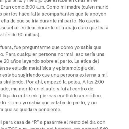
m. Eran como 8:00 a.m. Como mi madre (quien murió
os partos hace falta acompañantes que te apoyen
lla de que se iría durante mi parto. No quería
scuchar críticas durante el trabajo duro que iba a
atón de 60 millas).
e fuera, fue preguntarme que cómo yo sabía que
do. Para cualquier persona normal, eso sería una
 20 años leyendo sobre el parto. La ética del
ién se estudia metafísica y epistemología del
e estaba sugiriendo que una persona externa a mí,
 sintiendo. Por ahí, empezó la pelea. A las 2:00
ado, me monté en el auto y fui al centro de
 líquido entre mis piernas era fluido amniótico.
rto. Como yo sabía que estaba de parto, y no
era que se quedara pendiente.
 para casa de “R” a pasarme el resto del día con
A las 7:00 p.m., muerta del hambre, me compré $40