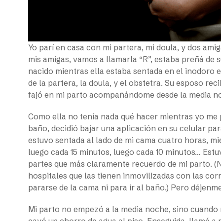
Yo parí en casa con mi partera, mi doula, y dos ami
mis amigas, vamos a llamarla “R”, estaba preñá de 
nacido mientras ella estaba sentada en el inodoro e
de la partera, la doula, y el obstetra. Su esposo rec
fajó en mi parto acompañándome desde la media n
Como ella no tenía nada qué hacer mientras yo me 
baño, decidió bajar una aplicación en su celular pa
estuvo sentada al lado de mi cama cuatro horas, m
luego cada 15 minutos, luego cada 10 minutos… Estu
partes que más claramente recuerdo de mi parto. (
hospitales que las tienen inmovilizadas con las corr
pararse de la cama ni para ir al baño.) Pero déjenme
Mi parto no empezó a la media noche, sino cuando
cayó un chorro de agua al piso. Enseguida, llamé a m