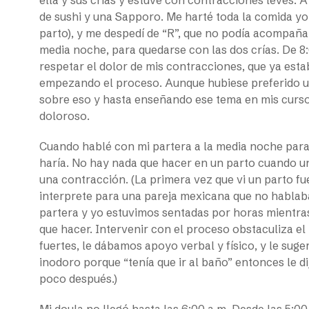
de sushi y una Sapporo. Me harté toda la comida yo 
parto), y me despedí de “R”, que no podía acompañar
media noche, para quedarse con las dos crías. De 8:
respetar el dolor de mis contracciones, que ya esta
empezando el proceso. Aunque hubiese preferido u
sobre eso y hasta enseñando ese tema en mis cursos
doloroso.
Cuando hablé con mi partera a la media noche para 
haría. No hay nada que hacer en un parto cuando 
una contracción. (La primera vez que vi un parto f
interprete para una pareja mexicana que no hablab
partera y yo estuvimos sentadas por horas mientras
que hacer. Intervenir con el proceso obstaculiza e
fuertes, le dábamos apoyo verbal y físico, y le sug
inodoro porque “tenía que ir al baño” entonces le di
poco después.)
Mi doula no llegó hasta las 6:00 a.m. Desde las 5:00 