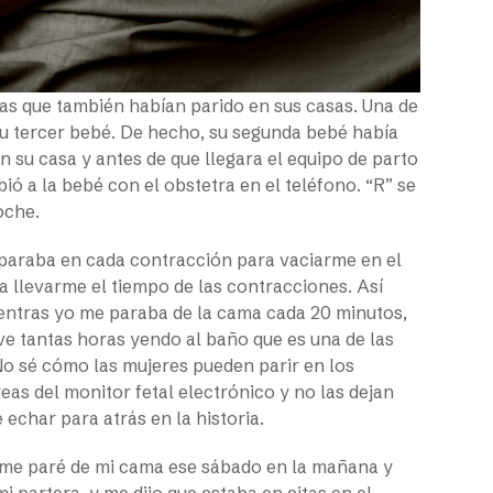
gas que también habían parido en sus casas. Una de
su tercer bebé. De hecho, su segunda bebé había
n su casa y antes de que llegara el equipo de parto
ibió a la bebé con el obstetra en el teléfono. “R” se
oche.
paraba en cada contracción para vaciarme en el
ra llevarme el tiempo de las contracciones. Así
ientras yo me paraba de la cama cada 20 minutos,
ve tantas horas yendo al baño que es una de las
No sé cómo las mujeres pueden parir en los
eas del monitor fetal electrónico y no las dejan
 echar para atrás en la historia.
 me paré de mi cama ese sábado en la mañana y
i partera, y me dijo que estaba en citas en el