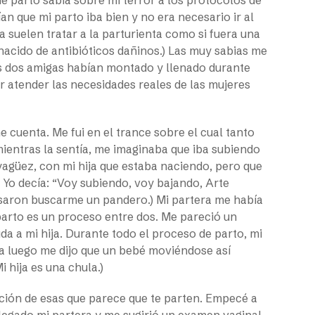
an que mi parto iba bien y no era necesario ir al
sa suelen tratar a la parturienta como si fuera una
nacido de antibióticos dañinos.) Las muy sabias me
is dos amigas habían montado y llenado durante
 atender las necesidades reales de las mujeres
me cuenta. Me fui en el trance sobre el cual tanto
 mientras la sentía, me imaginaba que iba subiendo
yagüez, con mi hija que estaba naciendo, pero que
. Yo decía: “Voy subiendo, voy bajando, Arte
nsaron buscarme un pandero.) Mi partera me había
arto es un proceso entre dos. Me pareció un
a a mi hija. Durante todo el proceso de parto, mi
a luego me dijo que un bebé moviéndose así
 hija es una chula.)
cción de esas que parece que te parten. Empecé a
 llegado mi partera y me sugirió un examen vaginal.