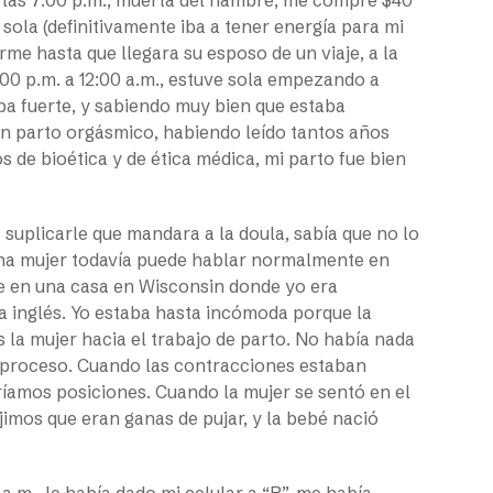
sola (definitivamente iba a tener energía para mi
me hasta que llegara su esposo de un viaje, a la
00 p.m. a 12:00 a.m., estuve sola empezando a
ba fuerte, y sabiendo muy bien que estaba
n parto orgásmico, habiendo leído tantos años
 de bioética y de ética médica, mi parto fue bien
suplicarle que mandara a la doula, sabía que no lo
una mujer todavía puede hablar normalmente en
ue en una casa en Wisconsin donde yo era
a inglés. Yo estaba hasta incómoda porque la
 la mujer hacia el trabajo de parto. No había nada
l proceso. Cuando las contracciones estaban
eríamos posiciones. Cuando la mujer se sentó en el
jimos que eran ganas de pujar, y la bebé nació
a.m., le había dado mi celular a “R”, me había