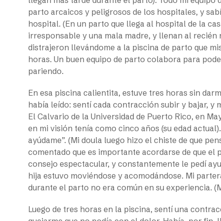
parto arcaicos y peligrosos de los hospitales, y sabí
hospital. (En un parto que llega al hospital de la ca
irresponsable y una mala madre, y llenan al recién 
distrajeron llevándome a la piscina de parto que m
horas. Un buen equipo de parto colabora para poder
pariendo.
En esa piscina calientita, estuve tres horas sin dar
había leído: sentí cada contracción subir y bajar, y
El Calvario de la Universidad de Puerto Rico, en Ma
en mi visión tenía como cinco años (su edad actual)
ayúdame”. (Mi doula luego hizo el chiste de que pe
comentado que es importante acordarse de que el p
consejo espectacular, y constantemente le pedí ayud
hija estuvo moviéndose y acomodándose. Mi parter
durante el parto no era común en su experiencia. (Mi
Luego de tres horas en la piscina, sentí una contra
quejarme que no podía con el dolor. Había, por fin,