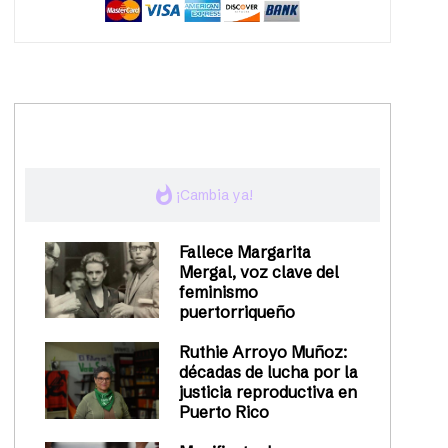
trending_up
Activismo
whatshot
¡Cambia ya!
Fallece Margarita
Mergal, voz clave del
feminismo
puertorriqueño
Ruthie Arroyo Muñoz:
décadas de lucha por la
justicia reproductiva en
Puerto Rico