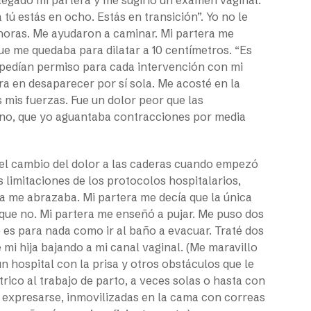
 tú estás en ocho. Estás en transición”. Yo no le
 horas. Me ayudaron a caminar. Mi partera me
e me quedaba para dilatar a 10 centímetros. “Es
e pedían permiso para cada intervención con mi
ra en desaparecer por sí sola. Me acosté en la
 mis fuerzas. Fue un dolor peor que las
e no, que yo aguantaba contracciones por media
, y el cambio del dolor a las caderas cuando empezó
as limitaciones de los protocolos hospitalarios,
ula me abrazaba. Mi partera me decía que la única
 que no. Mi partera me enseñó a pujar. Me puso dos
o es para nada como ir al baño a evacuar. Traté dos
e mi hija bajando a mi canal vaginal. (Me maravillo
 hospital con la prisa y otros obstáculos que le
ico al trabajo de parto, a veces solas o hasta con
 expresarse, inmovilizadas en la cama con correas