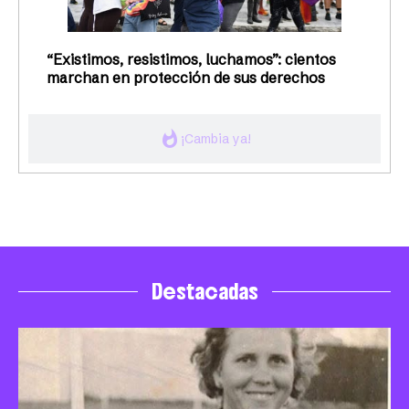
“Existimos, resistimos, luchamos”: cientos
marchan en protección de sus derechos
whatshot
¡Cambia ya!
Destacadas