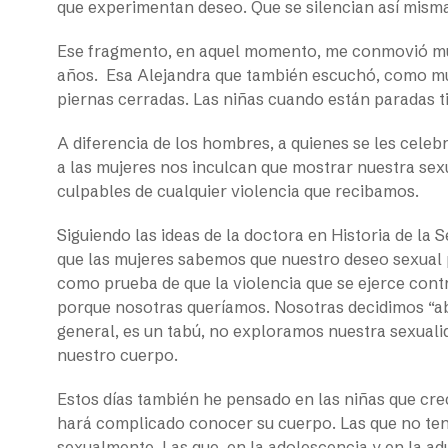
que experimentan deseo. Que se silencian así mism
Ese fragmento, en aquel momento, me conmovió muc
años. Esa Alejandra que también escuchó, como muc
piernas cerradas. Las niñas cuando están paradas t
A diferencia de los hombres, a quienes se les celeb
a las mujeres nos inculcan que mostrar nuestra sex
culpables de cualquier violencia que recibamos.
Siguiendo las ideas de la doctora en Historia de la 
que las mujeres sabemos que nuestro deseo sexual 
como prueba de que la violencia que se ejerce cont
porque nosotras queríamos. Nosotras decidimos “ab
general, es un tabú, no exploramos nuestra sexua
nuestro cuerpo.
Estos días también he pensado en las niñas que crec
hará complicado conocer su cuerpo. Las que no ten
sexualmente. Las que, en la adolescencia y en la ad