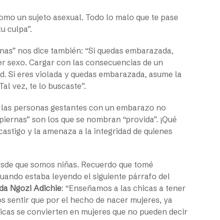
como un sujeto asexual. Todo lo malo que te pase
tu culpa”.
ernas” nos dice también: “Si quedas embarazada,
ner sexo. Cargar con las consecuencias de un
d. Si eres violada y quedas embarazada, asume la
al vez, te lo buscaste”.
 y las personas gestantes con un embarazo no
 piernas” son los que se nombran “provida”. ¡Qué
 castigo y la amenaza a la integridad de quienes
desde que somos niñas. Recuerdo que tomé
cuando estaba leyendo el siguiente párrafo del
a Ngozi Adichie
: “Enseñamos a las chicas a tener
os sentir que por el hecho de nacer mujeres, ya
hicas se convierten en mujeres que no pueden decir