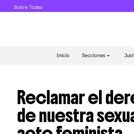
Sobre Todas
Inicio
Secciones
Just
Reclamar el der
de nuestra sexua
acto feminista