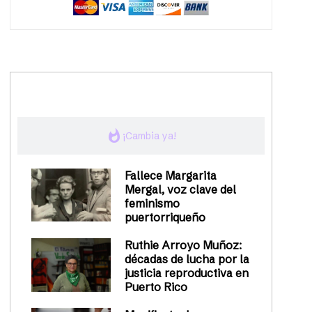
trending_up
Activismo
whatshot
¡Cambia ya!
Fallece Margarita
Mergal, voz clave del
feminismo
puertorriqueño
Ruthie Arroyo Muñoz:
décadas de lucha por la
justicia reproductiva en
Puerto Rico