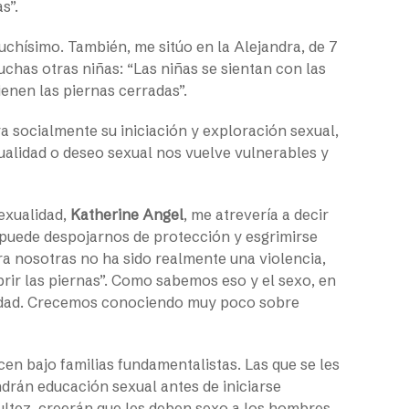
as”.
hísimo. También, me sitúo en la Alejandra, de 7
has otras niñas: “Las niñas se sientan con las
ienen las piernas cerradas”.
ra socialmente su iniciación y exploración sexual,
ualidad o deseo sexual nos vuelve vulnerables y
Sexualidad,
Katherine Angel
, me atrevería a decir
puede despojarnos de protección y esgrimirse
ra nosotras no ha sido realmente una violencia,
rir las piernas”. Como sabemos eso y el sexo, en
lidad. Crecemos conociendo muy poco sobre
en bajo familias fundamentalistas. Las que se les
drán educación sexual antes de iniciarse
ultez, creerán que les deben sexo a los hombres.