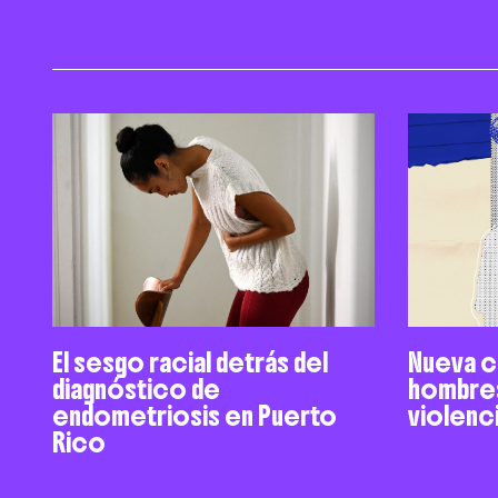
El sesgo racial detrás del
Nueva ca
diagnóstico de
hombres
endometriosis en Puerto
violenci
Rico