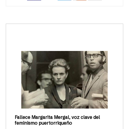
trending_up
Activismo
Fallece Margarita Mergal, voz clave del
feminismo puertorriqueño