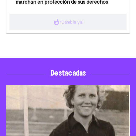
marchan en protección de sus derechos
whatshot
¡Cambia ya!
Destacadas