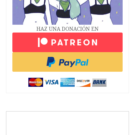
HAZ UNA DONACIÓN EN
trending_up
Activismo