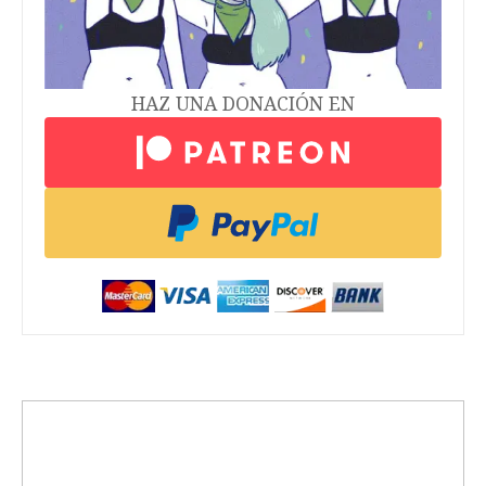
HAZ UNA DONACIÓN EN
trending_up
Activismo