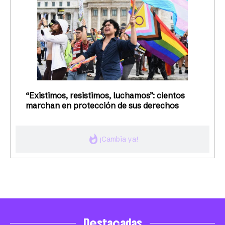
“Existimos, resistimos, luchamos”: cientos
marchan en protección de sus derechos
whatshot
¡Cambia ya!
Destacadas