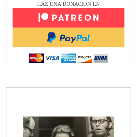
HAZ UNA DONACIÓN EN
trending_up
Activismo