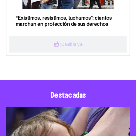
“Existimos, resistimos, luchamos”: cientos
marchan en protección de sus derechos
whatshot
¡Cambia ya!
Destacadas