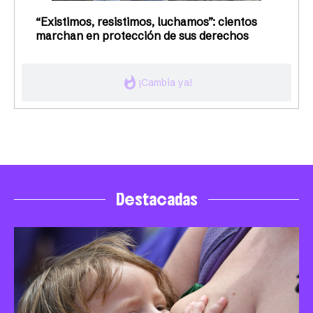
“Existimos, resistimos, luchamos”: cientos
marchan en protección de sus derechos
whatshot
¡Cambia ya!
Destacadas