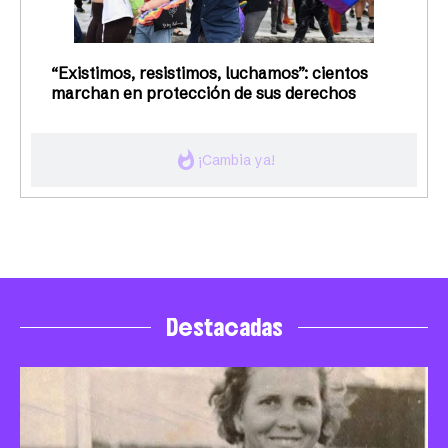
“Existimos, resistimos, luchamos”: cientos
marchan en protección de sus derechos
whatshot
¡Cambia ya!
Destacadas