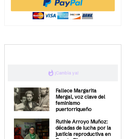
trending_up
Activismo
whatshot
¡Cambia ya!
Fallece Margarita
Mergal, voz clave del
feminismo
puertorriqueño
Ruthie Arroyo Muñoz:
décadas de lucha por la
justicia reproductiva en