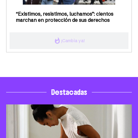
“Existimos, resistimos, luchamos”: cientos
marchan en protección de sus derechos
whatshot
¡Cambia ya!
Destacadas