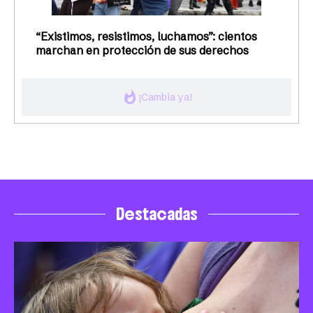
“Existimos, resistimos, luchamos”: cientos
marchan en protección de sus derechos
whatshot
¡Cambia ya!
Destacadas