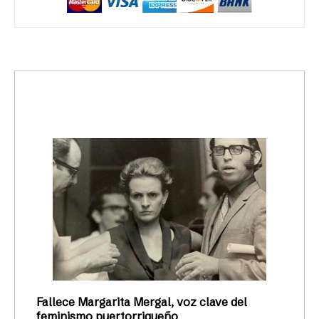
trending_up
Activismo
Fallece Margarita Mergal, voz clave del
feminismo puertorriqueño