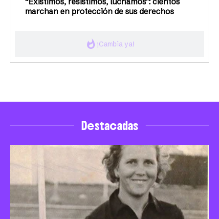
“Existimos, resistimos, luchamos”: cientos
marchan en protección de sus derechos
whatshot
¡Cambia ya!
Destacadas