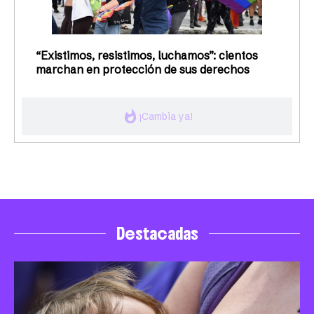
“Existimos, resistimos, luchamos”: cientos
marchan en protección de sus derechos
whatshot
¡Cambia ya!
Destacadas