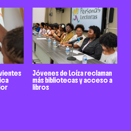
ivientes
Jóvenes de Loíza reclaman
ica
más bibliotecas y acceso a
dor
libros