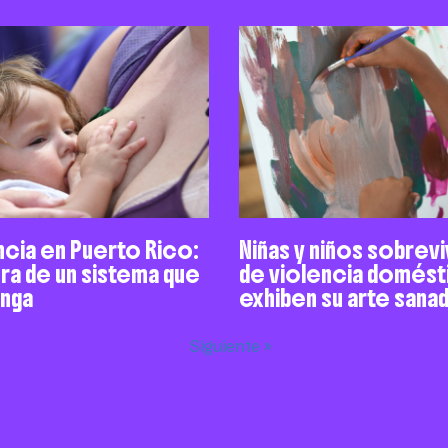
ncia en Puerto Rico:
Niñas y niños sobrev
ra de un sistema que
de violencia domést
enga
exhiben su arte sana
Siguiente »