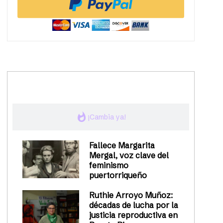
trending_up
Activismo
whatshot
¡Cambia ya!
Fallece Margarita
Mergal, voz clave del
feminismo
puertorriqueño
Ruthie Arroyo Muñoz:
décadas de lucha por la
justicia reproductiva en