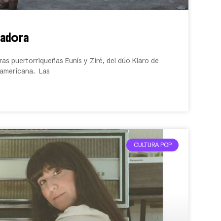
nadora
as puertorriqueñas Eunís y Ziré, del dúo Klaro de
eramericana. Las
CULTURA POP