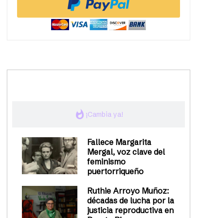
trending_up
Activismo
whatshot
¡Cambia ya!
Fallece Margarita
Mergal, voz clave del
feminismo
puertorriqueño
Ruthie Arroyo Muñoz:
décadas de lucha por la
justicia reproductiva en