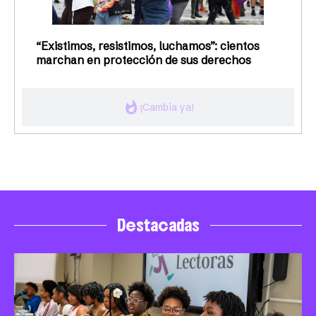
“Existimos, resistimos, luchamos”: cientos
marchan en protección de sus derechos
whatshot
¡Cambia ya!
Destacadas