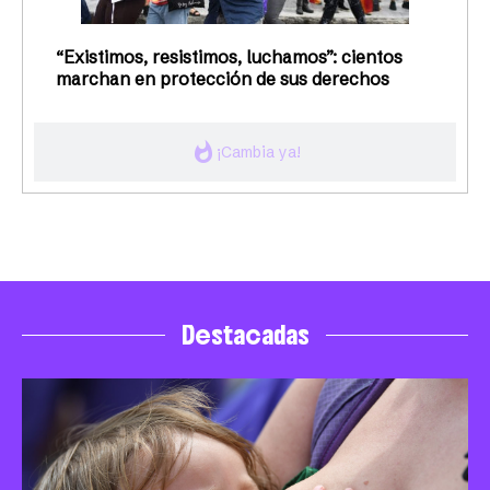
“Existimos, resistimos, luchamos”: cientos
marchan en protección de sus derechos
whatshot
¡Cambia ya!
Destacadas