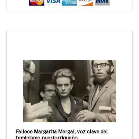
trending_up
Activismo
Fallece Margarita Mergal, voz clave del
feminismo puertorriqueño