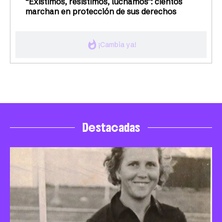
“Existimos, resistimos, luchamos”: cientos
marchan en protección de sus derechos
whatshot
¡Cambia ya!
Destacadas