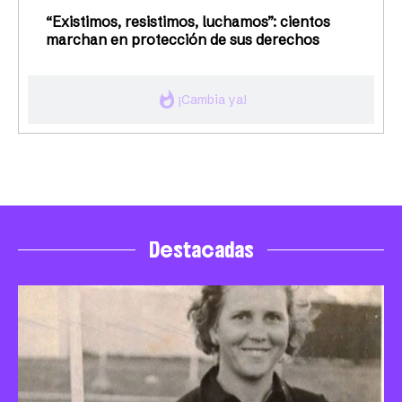
“Existimos, resistimos, luchamos”: cientos
marchan en protección de sus derechos
whatshot
¡Cambia ya!
Destacadas