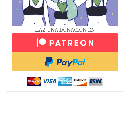
HAZ UNA DONACIÓN EN
trending_up
Activismo