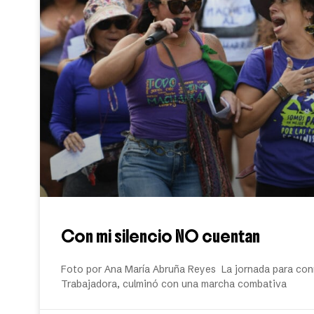
Con mi silencio NO cuentan
Foto por Ana María Abruña Reyes La jornada para conm
Trabajadora, culminó con una marcha combativa