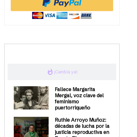
trending_up
Activismo
whatshot
¡Cambia ya!
Fallece Margarita
Mergal, voz clave del
feminismo
puertorriqueño
Ruthie Arroyo Muñoz:
décadas de lucha por la
justicia reproductiva en