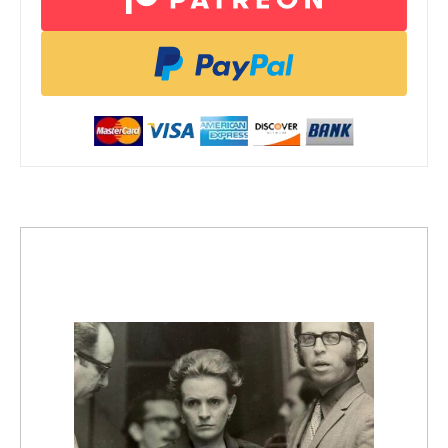
ACTIVISMO
Acuerdo novel da fin a caso
contra la activista viequense
Katherine Martínez Medina
FAJARDO.—Un acuerdo comunitario entre la
activista viequense Katherine Martínez Medina y
los policías que intervinieron en una manifestación
contra la subasta de 10 terrenos del