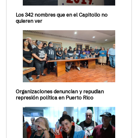
está sola. Toda una colmena la
acompaña.
Decenas se manifiestan en apoyo a la activista
viequense durante la vista preliminar que enfrenta
y que hoy quedó pospuesta para el 30 de octubre.
Sus abogados confían en lograr un acuerdo que dé
fin al conflicto fuera de los tribunales.
Cristina del Mar Quiles
26/09/2023
ACTUALIDAD