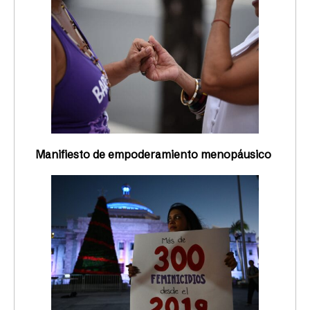
La Colectiva Feminista en Construcción, una de
las organizaciones feministas de mayor militancia
política en los últimos años en Puerto Rico, nació
ante el “vacío”
Laura M. Quintero
24/10/2023
ACTIVISMO
Katherine Martínez Medina no