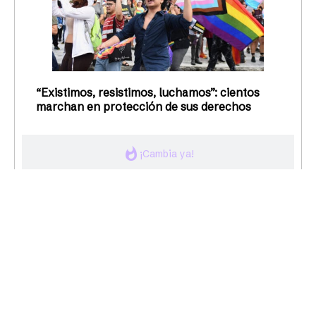
Fallece Margarita Mergal, voz clave del
feminismo puertorriqueño