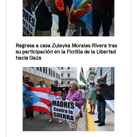
La lucha contra el desplazamiento
es abolicionista, coinciden
feministas
Cuando el Estado y el sector corporativo impulsan
políticas que promueven el desplazamiento, el
deterioro de las ciudades, y la destrucción o
privatización de las costas, el efecto del castigo
también se extiende e impacta a ciertas
comunidades sobre otras.
Laura M. Quintero
05/09/2023