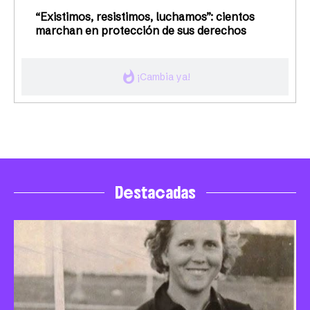
“Existimos, resistimos, luchamos”: cientos
marchan en protección de sus derechos
whatshot
¡Cambia ya!
Destacadas