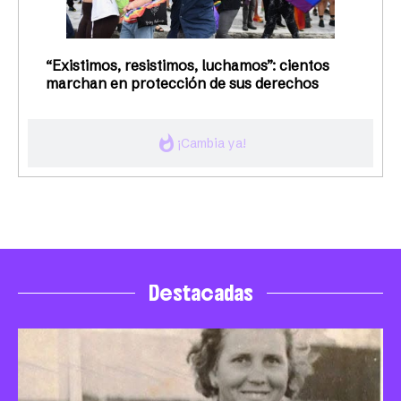
“Existimos, resistimos, luchamos”: cientos
marchan en protección de sus derechos
whatshot
¡Cambia ya!
Destacadas