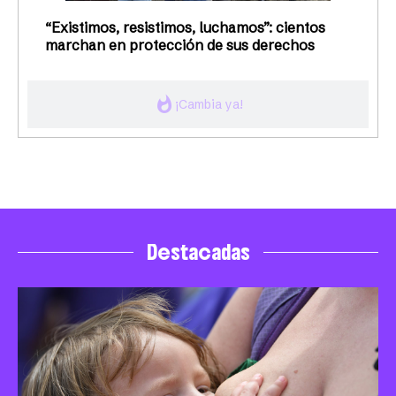
“Existimos, resistimos, luchamos”: cientos
marchan en protección de sus derechos
whatshot
¡Cambia ya!
Destacadas