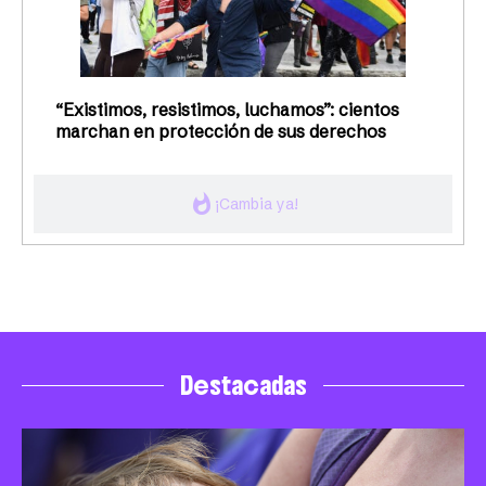
“Existimos, resistimos, luchamos”: cientos
marchan en protección de sus derechos
whatshot
¡Cambia ya!
Destacadas