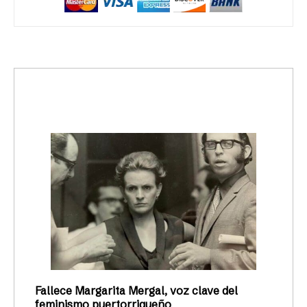
trending_up
Activismo
Fallece Margarita Mergal, voz clave del
feminismo puertorriqueño