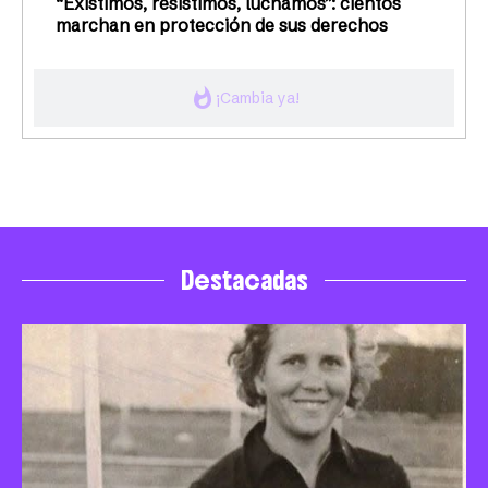
“Existimos, resistimos, luchamos”: cientos
marchan en protección de sus derechos
whatshot
¡Cambia ya!
Destacadas