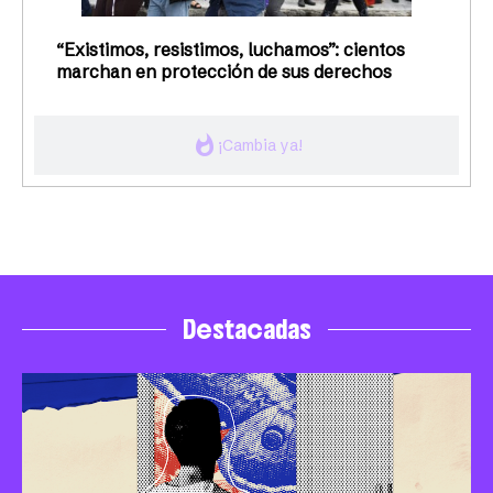
“Existimos, resistimos, luchamos”: cientos
marchan en protección de sus derechos
whatshot
¡Cambia ya!
Destacadas