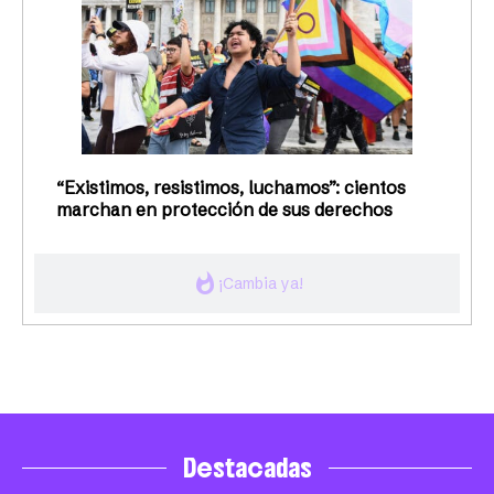
“Existimos, resistimos, luchamos”: cientos
marchan en protección de sus derechos
whatshot
¡Cambia ya!
Destacadas