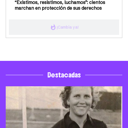
“Existimos, resistimos, luchamos”: cientos
marchan en protección de sus derechos
whatshot
¡Cambia ya!
Destacadas