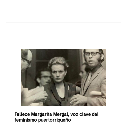
trending_up
Activismo
Fallece Margarita Mergal, voz clave del
feminismo puertorriqueño