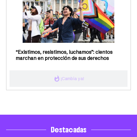
“Existimos, resistimos, luchamos”: cientos
marchan en protección de sus derechos
whatshot
¡Cambia ya!
Destacadas