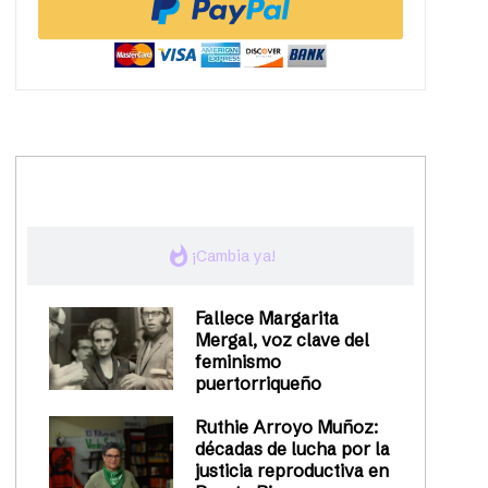
trending_up
Activismo
whatshot
¡Cambia ya!
Fallece Margarita
Mergal, voz clave del
feminismo
puertorriqueño
Ruthie Arroyo Muñoz:
décadas de lucha por la
justicia reproductiva en