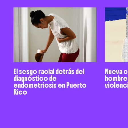
El sesgo racial detrás del
Nueva ca
diagnóstico de
hombres
endometriosis en Puerto
violenci
Rico